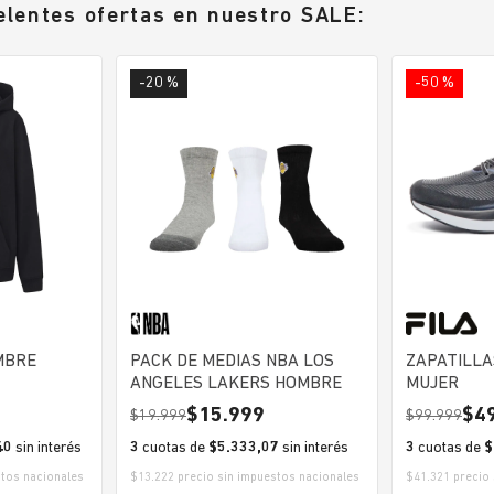
elentes ofertas en nuestro SALE:
-20 %
-50 %
LEY HOMBRE
PACK DE MEDIAS NBA LOS
ZAPATILLA
ANGELES LAKERS HOMBRE
MUJER
15.999
4
19.999
99.999
40
sin interés
3
cuotas de
$5.333,07
sin interés
3
cuotas de
$
stos nacionales
$13.222 precio sin impuestos nacionales
$41.321 precio 