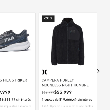
-20 %
-2
S FILA STRIKER
CAMPERA HURLEY
GOR
MOONLESS NIGHT HOMBRE
FAN
ARG
9.999
55.999
69.999
29
16.666,33
sin interés
3
cuotas de
$18.666,40
sin interés
3
cu
sin impuestos nacionales
$46.280 precio sin impuestos nacionales
$19.8