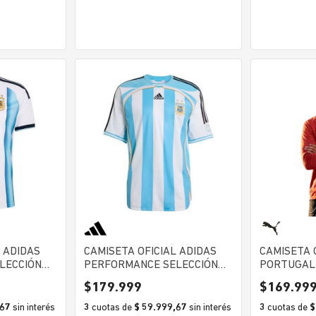
 ADIDAS
CAMISETA OFICIAL ADIDAS
CAMISETA 
LECCIÓN
PERFORMANCE SELECCIÓN
PORTUGAL
HOME
ARGENTINA AFA HOME 2006
$
179
.
999
$
169
.
99
HOMBRE
,67
sin interés
3
cuotas
de
$ 59.999,67
sin interés
3
cuotas
de
$