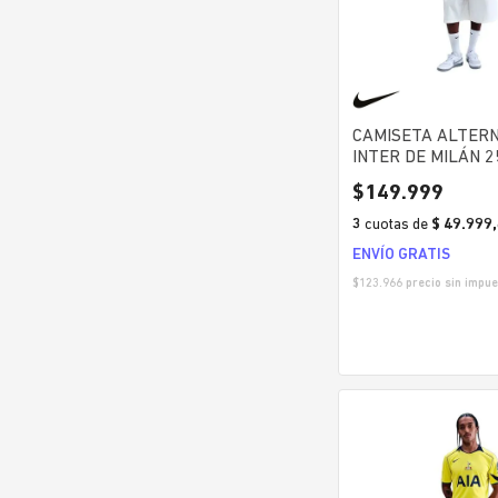
CAMISETA ALTERN
INTER DE MILÁN 2
HOMBRE
$
149
.
999
3
cuotas
de
$ 49.999
ENVÍO GRATIS
$
123.966
precio sin impue