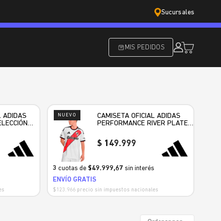
Sucursales
MIS PEDIDOS
L ADIDAS
NUEVO
CAMISETA OFICIAL ADIDAS
NU
LECCIÓN
PERFORMANCE RIVER PLATE
HOME 2006
HOME HOMBRE
149.999
s
3
cuotas de
$49.999,67
sin interés
3
cuo
ENVÍO GRATIS
$107.
es
$123.966 precio sin impuestos nacionales