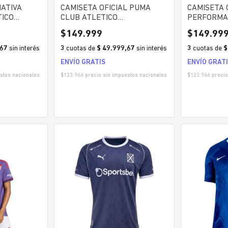
ATIVA
CAMISETA OFICIAL PUMA
CAMISETA 
TICO
CLUB ATLETICO
PERFORMA
HOMBRE
INDEPENDIENTE HOMBRE
ARGENTINA
$
149
.
999
$
149
.
99
HOMBRE
,67
sin interés
3
cuotas
de
$ 49.999,67
sin interés
3
cuotas
de
$
ENVÍO GRATIS
ENVÍO GRAT
stos nacionales
$
123.966
precio sin impuestos nacionales
$
123.966
precio