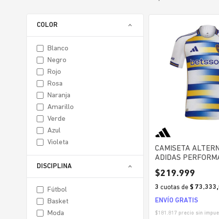
COLOR
blanco
negro
rojo
rosa
naranja
amarillo
verde
azul
violeta
CAMISETA ALTERN
ADIDAS PERFORM
DISCIPLINA
JUNIORS 3RA ALT
$
219
.
999
2026 HOMBRE
3
cuotas
de
$ 73.333
fútbol
ENVÍO GRATIS
basket
moda
$
181.817
precio sin impue