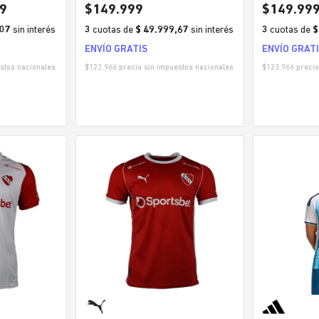
JUNIORS HOME HOMBRE
HOME HOM
9
$
149
.
999
$
149
.
99
,07
sin interés
3
cuotas
de
$ 49.999,67
sin interés
3
cuotas
de
$
ENVÍO GRATIS
ENVÍO GRAT
stos nacionales
$
123.966
precio sin impuestos nacionales
$
123.966
precio