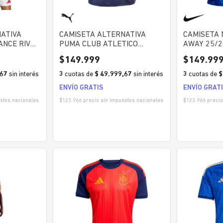
ATIVA
CAMISETA ALTERNATIVA
CAMISETA 
ANCE RIVER
PUMA CLUB ATLETICO
AWAY 25/
HOMBRE
INDEPENDIENTE HOMBRE
$
149
.
999
$
149
.
99
,67
sin interés
3
cuotas
de
$ 49.999,67
sin interés
3
cuotas
de
$
ENVÍO GRATIS
ENVÍO GRAT
stos nacionales
$
123.966
precio sin impuestos nacionales
$
123.966
precio