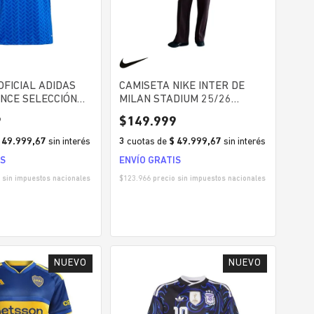
OFICIAL ADIDAS
CAMISETA NIKE INTER DE
NCE SELECCIÓN
MILAN STADIUM 25/26
HOMBRE
HOMBRE
9
$
149
.
999
 49.999,67
sin interés
3
cuotas
de
$ 49.999,67
sin interés
IS
ENVÍO GRATIS
 sin impuestos nacionales
$
123.966
precio sin impuestos nacionales