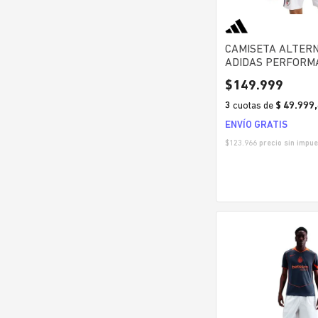
CAMISETA ALTERN
ADIDAS PERFORM
PLATE TERCERA 
$
149
.
999
3
cuotas
de
$ 49.999
ENVÍO GRATIS
$
123.966
precio sin impue