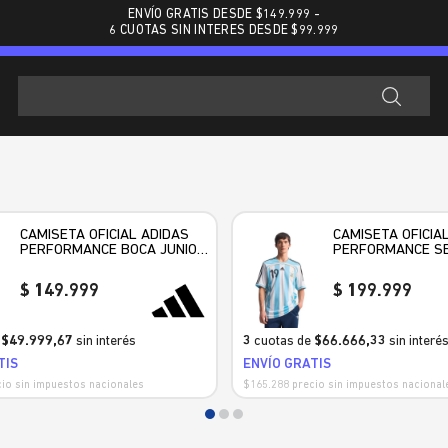
ENVÍO GRATIS DESDE $
149.999
-
6 CUOTAS SIN INTERES DESDE $99.999
CAMISETA OFICIAL ADIDAS
CAMISETA OFICIA
PERFORMANCE BOCA JUNIORS
PERFORMANCE SE
HOME HOMBRE
ARGENTINA AFA 
HOMBRE
149.999
199.999
e
$49.999,67
sin interés
3
cuotas de
$66.666,33
sin interé
TIS
ENVÍO GRATIS
io sin impuestos nacionales
$165.288 precio sin impuestos nacional