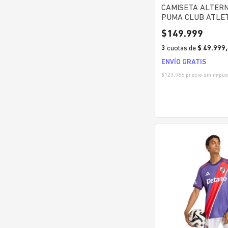
CAMISETA ALTERN
PUMA CLUB ATLE
INDEPENDIENTE 
$
149
.
999
3
cuotas
de
$ 49.999
ENVÍO GRATIS
$
123.966
precio sin impue