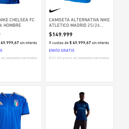
NIKE CHELSEA FC
CAMISETA ALTERNATIVA NIKE
26 HOMBRE
ATLETICO MADRID 25/26
HOMBRE
9
$
149
.
999
 49.999,67
sin interés
3
cuotas
de
$ 49.999,67
sin interés
IS
ENVÍO GRATIS
 sin impuestos nacionales
$
123.966
precio sin impuestos nacionales