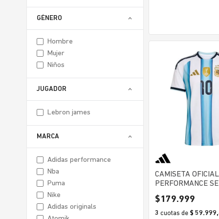
GÉNERO
hombre
mujer
niños
JUGADOR
lebron james
MARCA
adidas performance
nba
CAMISETA OFICIAL
puma
PERFORMANCE SE
ARGENTINA AFA 
nike
$
179
.
999
"MESSI" HOMBRE
adidas originals
3
cuotas
de
$ 59.999
atomik