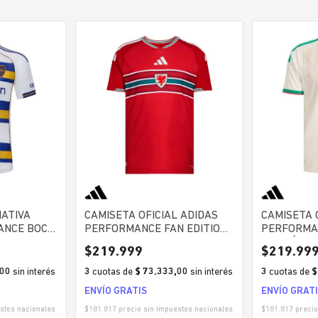
ATIVA
CAMISETA OFICIAL ADIDAS
CAMISETA 
ANCE BOCA
PERFORMANCE FAN EDITION
PERFORMA
ERNATIVA
HOMBRE
VERSIÓN 
$
219
.
999
$
219
.
99
,00
sin interés
3
cuotas
de
$ 73.333,00
sin interés
3
cuotas
de
$
ENVÍO GRATIS
ENVÍO GRAT
stos nacionales
$
181.817
precio sin impuestos nacionales
$
181.817
precio