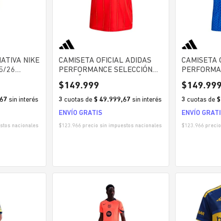
ATIVA NIKE
CAMISETA OFICIAL ADIDAS
CAMISETA 
5/26
PERFORMANCE SELECCIÓN
PERFORMA
ESPAÑOLA HOMBRE
ITALIANA 
$
149
.
999
$
149
.
99
,67
sin interés
3
cuotas
de
$ 49.999,67
sin interés
3
cuotas
de
$
ENVÍO GRATIS
ENVÍO GRAT
stos nacionales
$
123.966
precio sin impuestos nacionales
$
123.966
precio