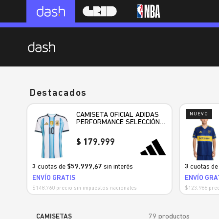
Destacados
CAMISETA OFICIAL ADIDAS
NUEVO
PERFORMANCE SELECCIÓN
ARGENTINA AFA HOME
"MESSI" HOMBRE
179.999
3
cuotas de
$59.999,67
sin interés
3
cuotas d
ENVÍO GRATIS
ENVÍO GRA
$148.760 precio sin impuestos nacionales
$123.966 prec
CAMISETAS
79
productos