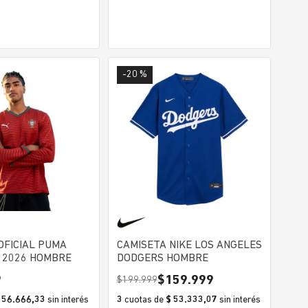
-
20 %
OFICIAL PUMA
CAMISETA NIKE LOS ANGELES
 2026 HOMBRE
DODGERS HOMBRE
9
$
159
.
999
$
199
.
999
 56.666,33
sin interés
3
cuotas
de
$ 53.333,07
sin interés