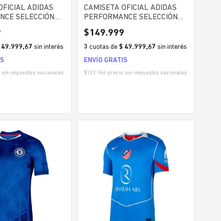
OFICIAL ADIDAS
CAMISETA OFICIAL ADIDAS
NCE SELECCIÓN
PERFORMANCE SELECCIÓN
 AFA HOME
ARGENTINA AFA HOMBRE
9
$
149
.
999
 49.999,67
sin interés
3
cuotas
de
$ 49.999,67
sin interés
IS
ENVÍO GRATIS
 sin impuestos nacionales
$
123.966
precio sin impuestos nacionales