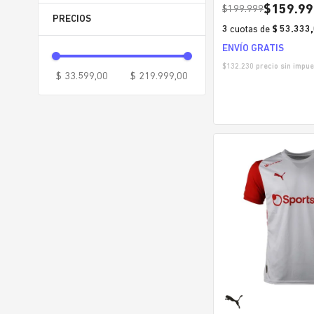
xxl
$
159
.
99
$
199
.
999
3xl
3
cuotas
de
$ 53.333
5-6 años
ENVÍO GRATIS
7-8 años
$
132.230
precio sin impue
9-10 años
$ 33.599,00
$ 219.999,00
11-12 años
13-14 años
15-16 años