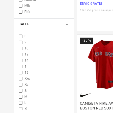
ENVÍO GRATIS
mlb
$
148.759
precio sin impue
fifa
TALLE
8
-
20 %
9
10
12
14
15
16
xxs
xs
s
m
l
CAMISETA NIKE A
BOSTON RED SOX
xl