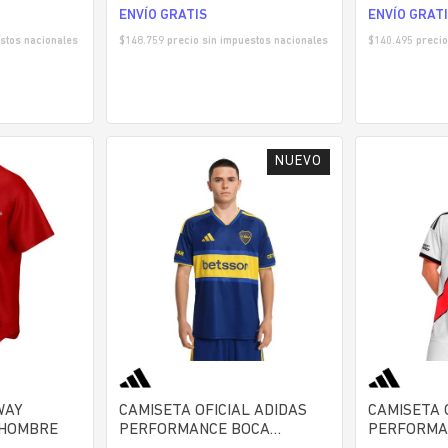
ENVÍO GRATIS
ENVÍO GRAT
stos nacionales
$
148.759
precio sin impuestos nacionales
$
140.495
precio
WAY
CAMISETA OFICIAL ADIDAS
CAMISETA 
 HOMBRE
PERFORMANCE BOCA
PERFORMA