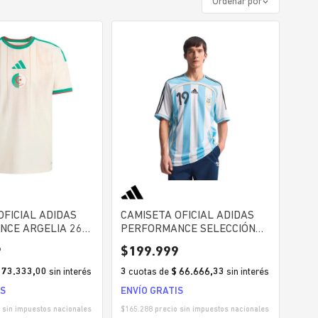
Ordenar por
OFICIAL ADIDAS
CAMISETA OFICIAL ADIDAS
NCE ARGELIA 26
PERFORMANCE SELECCIÓN
JUGADOR HOMBRE
ARGENTINA AFA HOME 2006
9
$
199
.
999
HOMBRE
 73.333,00
sin interés
3
cuotas
de
$ 66.666,33
sin interés
IS
ENVÍO GRATIS
 sin impuestos nacionales
$
165.288
precio sin impuestos nacionales