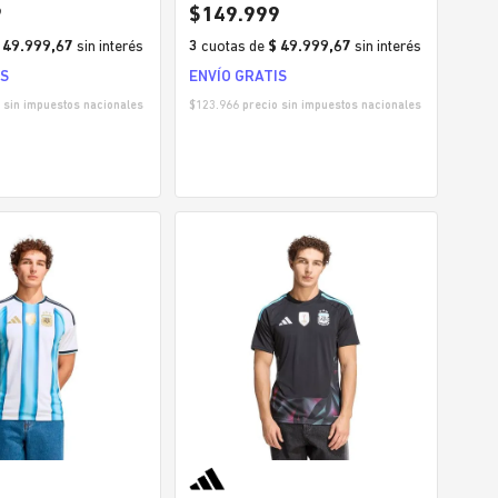
BRE
9
$
149
.
999
 49.999,67
sin interés
3
cuotas
de
$ 49.999,67
sin interés
IS
ENVÍO GRATIS
 sin impuestos nacionales
$
123.966
precio sin impuestos nacionales