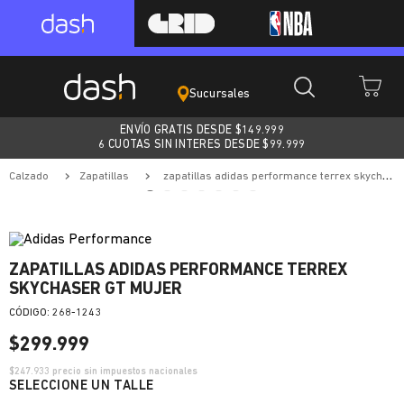
Sucursales
ENVÍO GRATIS DESDE $
149.999
6 CUOTAS SIN INTERES DESDE $99.999
calzado
zapatillas
zapatillas adidas performance terrex skychaser gt mujer
ZAPATILLAS ADIDAS PERFORMANCE TERREX
SKYCHASER GT MUJER
:
268-1243
$
299
.
999
$
247.933
precio sin impuestos nacionales