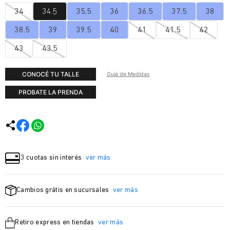
34
34.5
35.5
36
36.5
37.5
38
38.5
39
39.5
40
41
41.5
42
43
43.5
CONOCÉ TU TALLE
Guía de Medidas
PROBATE LA PRENDA
3 cuotas sin interés
ver más
Cambios grátis en sucursales
ver más
Retiro express en tiendas
ver más