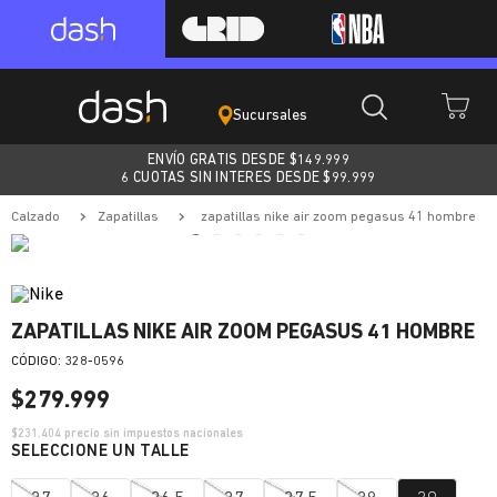
Sucursales
ENVÍO GRATIS DESDE $
149.999
6 CUOTAS SIN INTERES DESDE $99.999
calzado
zapatillas
zapatillas nike air zoom pegasus 41 hombre
ZAPATILLAS NIKE AIR ZOOM PEGASUS 41 HOMBRE
:
328-0596
$
279
.
999
$
231.404
precio sin impuestos nacionales