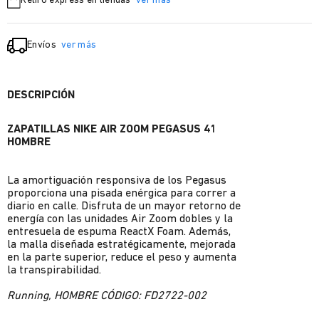
Retiro express en tiendas
ver más
Envíos
ver más
DESCRIPCIÓN
ZAPATILLAS NIKE AIR ZOOM PEGASUS 41
HOMBRE
La amortiguación responsiva de los Pegasus
proporciona una pisada enérgica para correr a
diario en calle. Disfruta de un mayor retorno de
energía con las unidades Air Zoom dobles y la
entresuela de espuma ReactX Foam. Además,
la malla diseñada estratégicamente, mejorada
en la parte superior, reduce el peso y aumenta
la transpirabilidad.
Running, HOMBRE CÓDIGO: FD2722-002