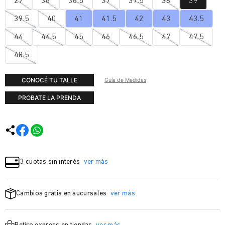
27
36
36.5
37
37.5
38
39
39.5
40
41
41.5
42
43
43.5
44
44.5
45
46
46.5
47
47.5
48.5
CONOCÉ TU TALLE
Guía de Medidas
PROBATE LA PRENDA
3 cuotas sin interés
ver más
Cambios grátis en sucursales
ver más