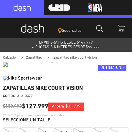
Sucursales
ENVÍO GRATIS DESDE $
149.999
6 CUOTAS SIN INTERES DESDE $99.999
calzado
zapatillas
zapatillas nike court vision
ZAPATILLAS NIKE COURT VISION
:
316-0377
$
127
.
999
$
159
.
999
Ahorra
$
31
.
999
$
105.784
precio sin impuestos nacionales