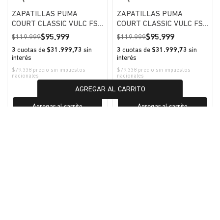
ZAPATILLAS PUMA
ZAPATILLAS PUMA
COURT CLASSIC VULC FS
COURT CLASSIC VULC FS
PLATFORM HOMBRE
PLATFORM HOMBRE
95.999
95.999
119.999
119.999
3
cuotas de
$31.999,73
sin
3
cuotas de
$31.999,73
sin
interés
interés
$79.338 precio sin impuestos
$79.338 precio sin impuestos
nacionales
nacionales
AGREGAR AL CARRITO
Agregar al carrito
Agregar al carrito
También te puede interesar