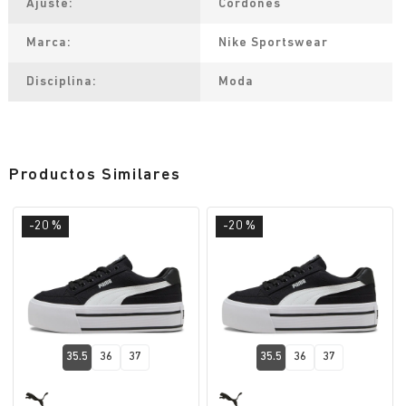
Ajuste
Cordones
Marca
Nike Sportswear
Disciplina
Moda
Productos Similares
-20 %
-20 %
35.5
36
37
35.5
36
37