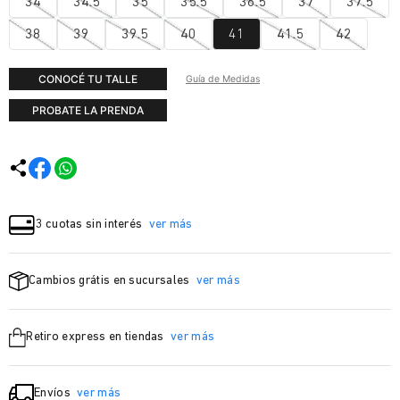
34
34.5
35
35.5
36.5
37
37.5
38
39
39.5
40
41
41.5
42
CONOCÉ TU TALLE
Guía de Medidas
PROBATE LA PRENDA
3 cuotas sin interés
ver más
Cambios grátis en sucursales
ver más
Retiro express en tiendas
ver más
Envíos
ver más