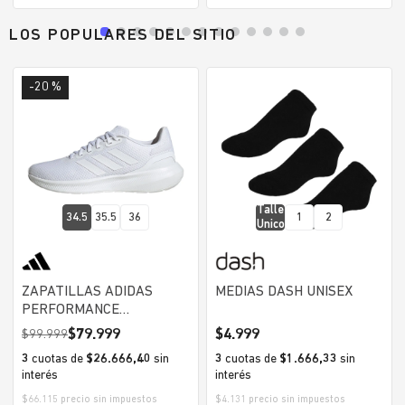
LOS POPULARES DEL SITIO
-20 %
Talle
34.5
35.5
36
1
2
Unico
ZAPATILLAS ADIDAS
MEDIAS DASH UNISEX
PERFORMANCE
RUNFALCON 3.0 HOMBRE
79.999
4.999
99.999
3
cuotas de
$26.666,40
sin
3
cuotas de
$1.666,33
sin
interés
interés
$66.115 precio sin impuestos
$4.131 precio sin impuestos