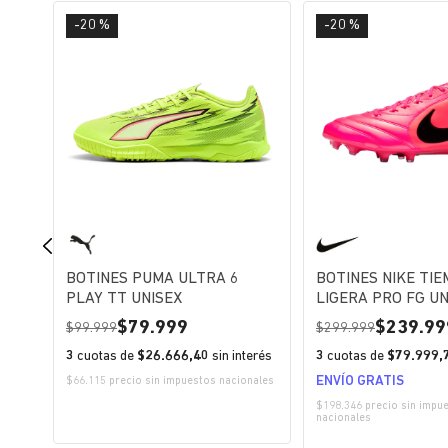
-20 %
-20 %
BOTINES PUMA ULTRA 6
BOTINES NIKE TI
R
PLAY TT UNISEX
LIGERA PRO FG UN
79.999
239.99
99.999
299.999
erés
3
cuotas de
$26.666,40
sin interés
3
cuotas de
$79.999,
ENVÍO GRATIS
$66.115 precio sin impuestos nacionales
$198.346 precio sin impu
nacionales