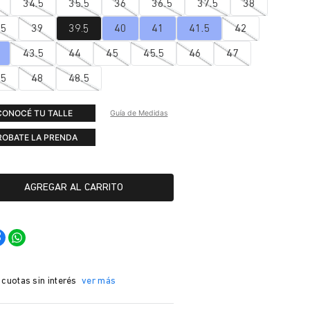
34.5
35.5
36
36.5
37.5
38
.5
39
39.5
40
41
41.5
42
43.5
44
45
45.5
46
47
.5
48
48.5
CONOCÉ TU TALLE
Guía de Medidas
ROBATE LA PRENDA
AGREGAR AL CARRITO
 cuotas sin interés
ver más