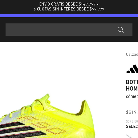
ENVÍO GRATIS DESDE $
149.999
-
6 CUOTAS SIN INTERES DESDE $99.999
calza
BOT
HOM
$
519
.
$
343.8