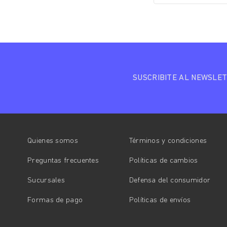
SUSCRIBITE AL NEWSLE
Quienes somos
Términos y condiciones
Preguntas frecuentes
Políticas de cambios
Sucursales
Defensa del consumidor
Formas de pago
Políticas de envíos