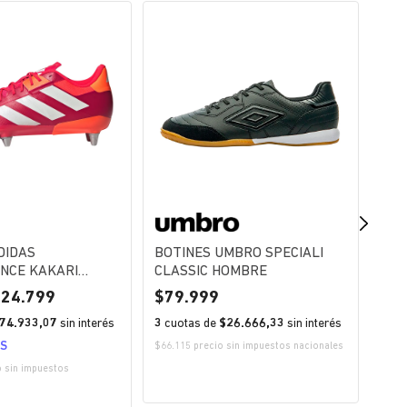
DIDAS
BOTINES UMBRO SPECIALI
BOT
NCE KAKARI
CLASSIC HOMBRE
ACA
224.799
79.999
1
74.933,07
sin interés
3
cuotas de
$26.666,33
sin interés
3
cu
IS
$66.115 precio sin impuestos nacionales
$107.
nacio
o sin impuestos