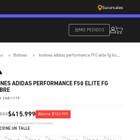
Sucursales
MIS PEDIDOS
do
botines
botines adidas performance f50 elite fg hombre
INES ADIDAS PERFORMANCE F50 ELITE FG
BRE
:
268-1119
$
415
.
999
999
Ahorra
$
103
.
999
00
precio sin impuestos nacionales