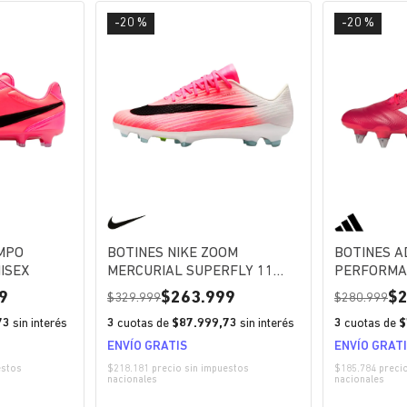
-20 %
-20 %
EMPO
BOTINES NIKE ZOOM
BOTINES A
ISEX
MERCURIAL SUPERFLY 11
PERFORMA
PRO FG UNISEX
UNISEX
9
263.999
329.999
280.999
73
sin interés
3
cuotas de
$87.999,73
sin interés
3
cuotas de
$
ENVÍO GRATIS
ENVÍO GRAT
estos
$218.181 precio sin impuestos
$185.784 preci
nacionales
nacionales