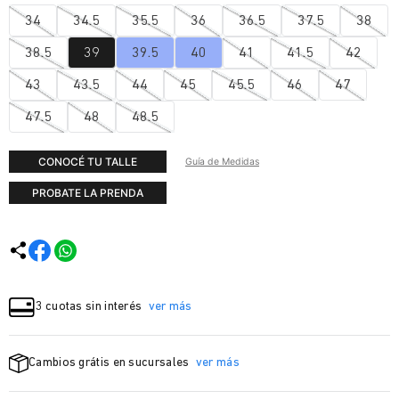
34
34.5
35.5
36
36.5
37.5
38
38.5
39
39.5
40
41
41.5
42
43
43.5
44
45
45.5
46
47
47.5
48
48.5
CONOCÉ TU TALLE
Guía de Medidas
PROBATE LA PRENDA
3 cuotas sin interés
ver más
Cambios grátis en sucursales
ver más