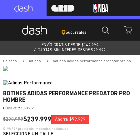
Sucursales
ENVÍO GRATIS DESDE $
149.999
6 CUOTAS SIN INTERES DESDE $99.999
calzado
botines
botines adidas performance predator pro hombre
BOTINES ADIDAS PERFORMANCE PREDATOR PRO
HOMBRE
:
268-1251
$
239
.
999
$
299
.
999
Ahorra
$
59
.
999
$
198.346
precio sin impuestos nacionales