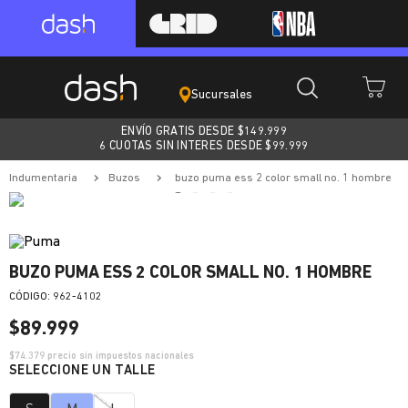
Sucursales
ENVÍO GRATIS DESDE $
149.999
6 CUOTAS SIN INTERES DESDE $99.999
indumentaria
buzos
buzo puma ess 2 color small no. 1 hombre
BUZO PUMA ESS 2 COLOR SMALL NO. 1 HOMBRE
:
962-4102
$
89
.
999
$
74.379
precio sin impuestos nacionales