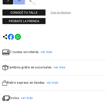
S
M
L
CONOCÉ TU TALLE
Guía de Medidas
PROBATE LA PRENDA
3 cuotas sin interés
ver más
Cambios grátis en sucursales
ver más
Retiro express en tiendas
ver más
Envíos
ver más