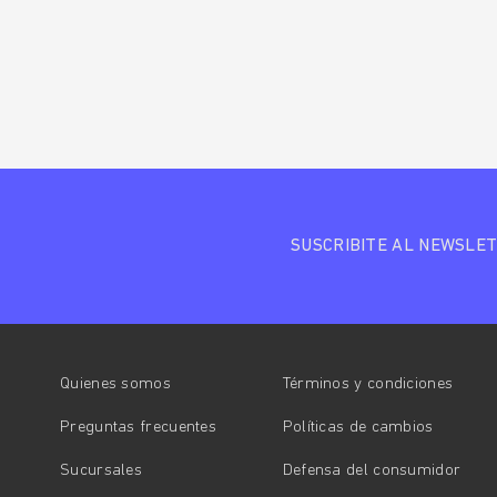
SUSCRIBITE AL NEWSLE
Quienes somos
Términos y condiciones
Preguntas frecuentes
Políticas de cambios
Sucursales
Defensa del consumidor