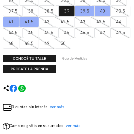
27
34.5
35
35.5
36
36.5
37
37.5
38
38.5
39
39.5
40
40.5
41
41.5
42
42.5
43
43.5
44
44.5
45
45.5
46
46.5
47
47.5
48
48.5
49
50
CONOCÉ TU TALLE
Guía de Medidas
PROBATE LA PRENDA
3 cuotas sin interés
ver más
Cambios grátis en sucursales
ver más