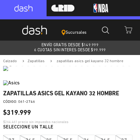
Sucursales
ENVÍO GRATIS DESDE $
149.999
6 CUOTAS SIN INTERES DESDE $99.999
calzado
zapatillas
zapatillas asics gel kayano 32 hombre
ZAPATILLAS ASICS GEL KAYANO 32 HOMBRE
:
061-2746
$
319
.
999
$
264.461
precio sin impuestos nacionales