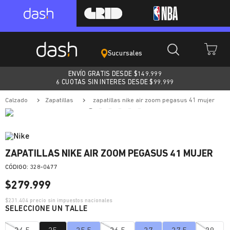
Sucursales
ENVÍO GRATIS DESDE $
149.999
6 CUOTAS SIN INTERES DESDE $99.999
calzado
zapatillas
zapatillas nike air zoom pegasus 41 mujer
ZAPATILLAS NIKE AIR ZOOM PEGASUS 41 MUJER
:
328-0477
$
279
.
999
$
231.404
precio sin impuestos nacionales