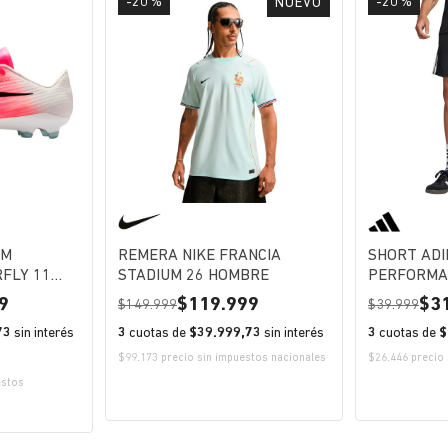
-20 %
-20 %
NUEVO
OM
REMERA NIKE FRANCIA
SHORT ADI
FLY 11
STADIUM 26 HOMBRE
PERFORMA
9
119.999
3
149.999
39.999
73
sin interés
3
cuotas de
$39.999,73
sin interés
3
cuotas de
$
$99.173 precio sin impuestos nacionales
$26.446 precio 
estos