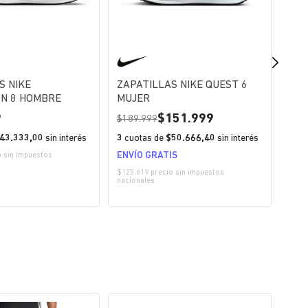
S NIKE
ZAPATILLAS NIKE QUEST 6
ZAP
ON 8 HOMBRE
MUJER
SP
ALP
9
151.999
1
189.999
43.333,00
sin interés
3
cuotas de
$50.666,40
sin interés
3
cu
ENVÍO GRATIS
o sin impuestos
$107.
nacio
$125.619 precio sin impuestos
nacionales