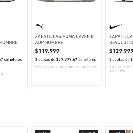
ZAPATILLAS PUMA CAVEN III
ZAPATILLA
 HOMBRE
ADP HOMBRE
REVOLUTI
119.999
129.99
67
sin interés
3
cuotas de
$39.999,67
sin interés
3
cuotas de
$
$99.173 precio sin impuestos nacionales
$107.437 preci
nacionales
estos