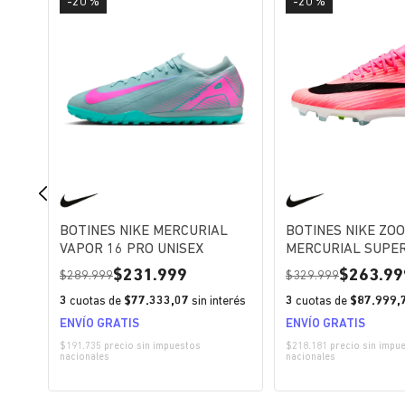
-20 %
-20 %
S
BOTINES NIKE MERCURIAL
BOTINES NIKE ZO
N
VAPOR 16 PRO UNISEX
MERCURIAL SUPER
PRO FG UNISEX
231.999
263.99
289.999
329.999
erés
3
cuotas de
$77.333,07
sin interés
3
cuotas de
$87.999,
ENVÍO GRATIS
ENVÍO GRATIS
$191.735 precio sin impuestos
$218.181 precio sin impu
nacionales
nacionales