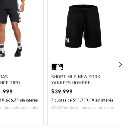
-2
DAS
SHORT MLB NEW YORK
SHORT 
NCE TIRO
YANKEES HOMBRE
DO
ESSENTIALS 25 HOMBRE
1.999
39.999
49
10.666,40
sin interés
3
cuotas de
$13.333,00
sin interés
3
cu
sin impuestos nacionales
$33.057 precio sin impuestos nacionales
$33.0