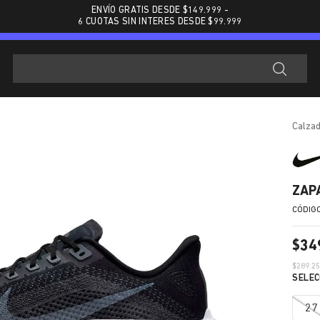
ENVÍO GRATIS DESDE $
149.999
-
6 CUOTAS SIN INTERES DESDE $99.999
calza
ZAP
$
34
$
289.2
27