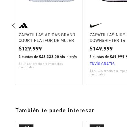
ER
ZAPATILLAS ADIDAS GRAND
ZAPATILLAS NIKE
COURT PLATFOR DE MUJER
DOWNSHIFTER 14
129.999
149.999
erés
3
cuotas de
$43.333,00
sin interés
3
cuotas de
$49.999,
ENVÍO GRATIS
nales
$107.437 precio sin impuestos
nacionales
$123.966 precio sin impu
nacionales
También te puede interesar