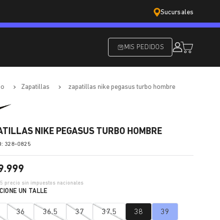
Sucursales
MIS PEDIDOS
do
zapatillas
zapatillas nike pegasus turbo hombre
ATILLAS NIKE PEGASUS TURBO HOMBRE
:
328-0825
9
.
999
55
precio sin impuestos nacionales
36
36.5
37
37.5
38
39