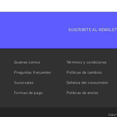
SUSCRIBITE AL NEWSLE
Quienes somos
Términos y condiciones
Preguntas frecuentes
Políticas de cambios
Sucursales
Defensa del consumidor
Formas de pago
Políticas de envíos
Copyr