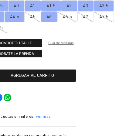
.5
40
41
41.5
42
43
43.5
44.5
45
46
46.5
47
47.5
.5
CONOCÉ TU TALLE
Guía de Medidas
ROBATE LA PRENDA
AGREGAR AL CARRITO
 cuotas sin interés
ver más
mbios grátis en sucursales
ver más