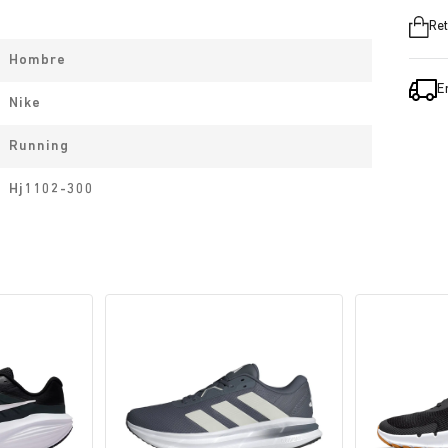
Ret
Hombre
E
Nike
Running
Hj1102-300