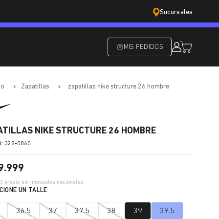
Sucursales
MIS PEDIDOS
do
zapatillas
zapatillas nike structure 26 hombre
ATILLAS NIKE STRUCTURE 26 HOMBRE
:
328-0860
9
.
999
33
precio sin impuestos nacionales
36.5
37
37.5
38
39
39.5