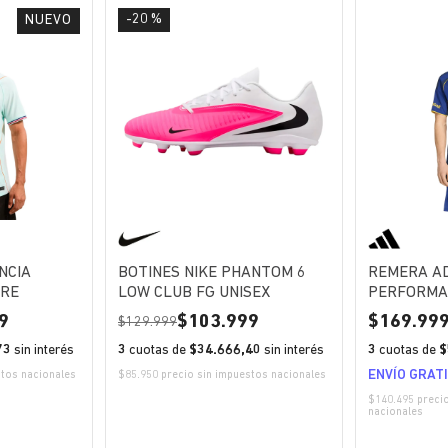
-20 %
NUEVO
NCIA
BOTINES NIKE PHANTOM 6
REMERA A
BRE
LOW CLUB FG UNISEX
PERFORMA
JUNIORS 
9
103.999
169.99
129.999
73
sin interés
3
cuotas de
$34.666,40
sin interés
3
cuotas de
$
ENVÍO GRAT
stos nacionales
$85.950 precio sin impuestos nacionales
$140.495 preci
nacionales