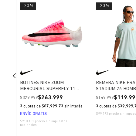
-20 %
-20 %
BOTINES NIKE ZOOM
REMERA NIKE FRA
 RUN
MERCURIAL SUPERFLY 11
STADIUM 26 HOM
PRO FG UNISEX
263.999
119.99
329.999
149.999
erés
3
cuotas de
$87.999,73
sin interés
3
cuotas de
$39.999,
ENVÍO GRATIS
nales
$99.173 precio sin impue
$218.181 precio sin impuestos
nacionales