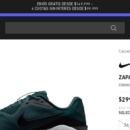
ENVÍO GRATIS DESDE $
149.999
-
6 CUOTAS SIN INTERES DESDE $99.999
calza
ZAP
$
29
$
247.9
36