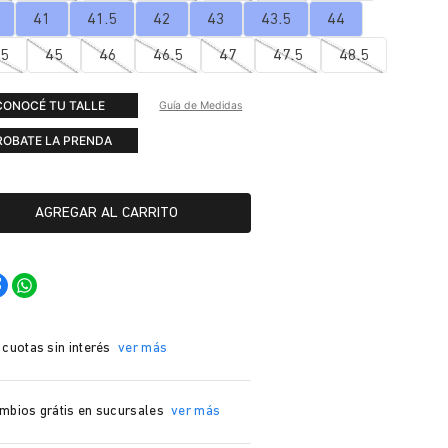
41
41.5
42
43
43.5
44
.5
45
46
46.5
47
47.5
48.5
CONOCÉ TU TALLE
Guía de Medidas
ROBATE LA PRENDA
AGREGAR AL CARRITO
 cuotas sin interés
ver más
mbios grátis en sucursales
ver más