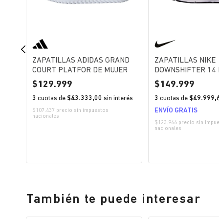
ZAPATILLAS ADIDAS GRAND
ZAPATILLAS NIKE
COURT PLATFOR DE MUJER
DOWNSHIFTER 14
129.999
149.999
erés
3
cuotas de
$43.333,00
sin interés
3
cuotas de
$49.999,
ENVÍO GRATIS
nales
$107.437 precio sin impuestos
nacionales
$123.966 precio sin impu
nacionales
También te puede interesar