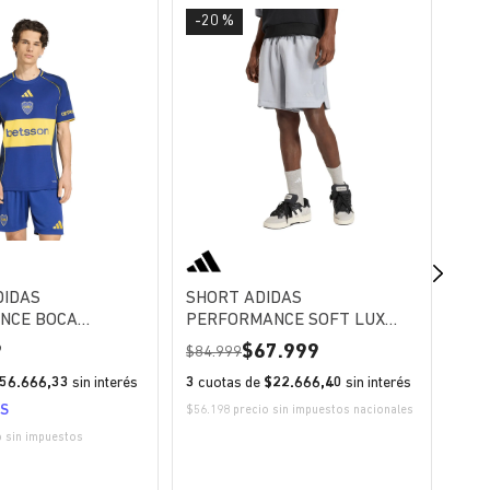
-20 %
DIDAS
SHORT ADIDAS
CAM
NCE BOCA
PERFORMANCE SOFT LUX
PE
HOMBRE
HOMBRE
JUN
9
67.999
1
84.999
56.666,33
sin interés
3
cuotas de
$22.666,40
sin interés
3
cu
IS
ENV
$56.198 precio sin impuestos nacionales
o sin impuestos
$123.
nacio