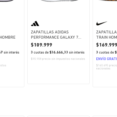
ZAPATILLAS ADIDAS
ZAPATILLA
 HOMBRE
PERFORMANCE GALAXY 7
TRAIN HO
HOMBRE
109.999
169.99
67
sin interés
3
cuotas de
$36.666,33
sin interés
3
cuotas de
$
ENVÍO GRAT
$90.908 precio sin impuestos nacionales
estos
$140.495 preci
nacionales