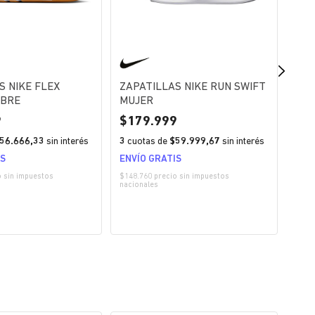
S NIKE FLEX
ZAPATILLAS NIKE RUN SWIFT
ZAP
MBRE
MUJER
SPO
UPT
9
179.999
2
56.666,33
sin interés
3
cuotas de
$59.999,67
sin interés
3
cu
IS
ENVÍO GRATIS
ENV
o sin impuestos
$148.760 precio sin impuestos
$173.
nacionales
nacio