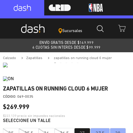
Sucursales
ENVÍO GRATIS DESDE $
149.999
6 CUOTAS SIN INTERES DESDE $99.999
calzado
zapatillas
zapatillas on running cloud 6 mujer
ZAPATILLAS ON RUNNING CLOUD 6 MUJER
:
049-0035
$
269
.
999
$
223.139
precio sin impuestos nacionales