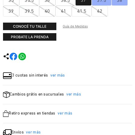
35
35.5
36
36.5
37
37.5
38
39
39.5
40
41
41.5
42
CONOCÉ TU TALLE
Guía de Medidas
PROBATE LA PRENDA
3 cuotas sin interés
ver más
Cambios grátis en sucursales
ver más
Retiro express en tiendas
ver más
Envíos
ver más