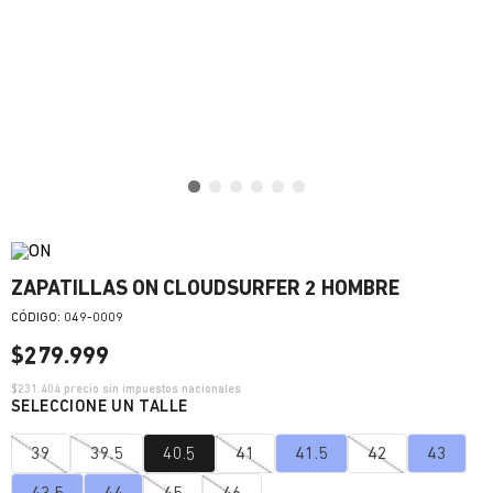
ZAPATILLAS ON CLOUDSURFER 2 HOMBRE
:
049-0009
$
279
.
999
$
231.404
precio sin impuestos nacionales
39
39.5
40.5
41
41.5
42
43