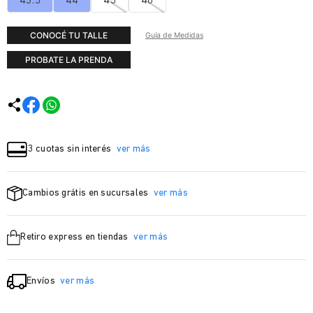
43.5
44
45
46
CONOCÉ TU TALLE
Guía de Medidas
PROBATE LA PRENDA
3 cuotas sin interés
ver más
Cambios grátis en sucursales
ver más
Retiro express en tiendas
ver más
Envíos
ver más