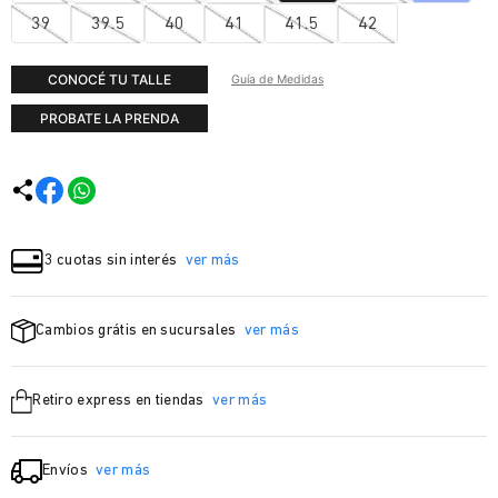
39
39.5
40
41
41.5
42
CONOCÉ TU TALLE
Guía de Medidas
PROBATE LA PRENDA
3 cuotas sin interés
ver más
Cambios grátis en sucursales
ver más
Retiro express en tiendas
ver más
Envíos
ver más