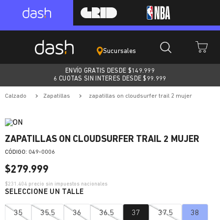
Sucursales
ENVÍO GRATIS DESDE $
149.999
6 CUOTAS SIN INTERES DESDE $99.999
calzado
zapatillas
zapatillas on cloudsurfer trail 2 mujer
ZAPATILLAS ON CLOUDSURFER TRAIL 2 MUJER
:
049-0006
$
279
.
999
$
231.404
precio sin impuestos nacionales
35
35.5
36
36.5
37
37.5
38