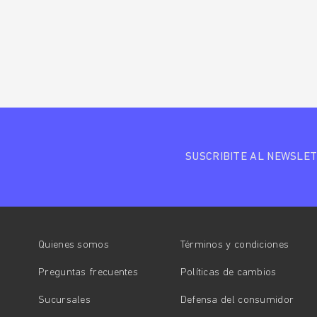
SUSCRIBITE AL NEWSLE
Quienes somos
Términos y condiciones
Preguntas frecuentes
Políticas de cambios
Sucursales
Defensa del consumidor