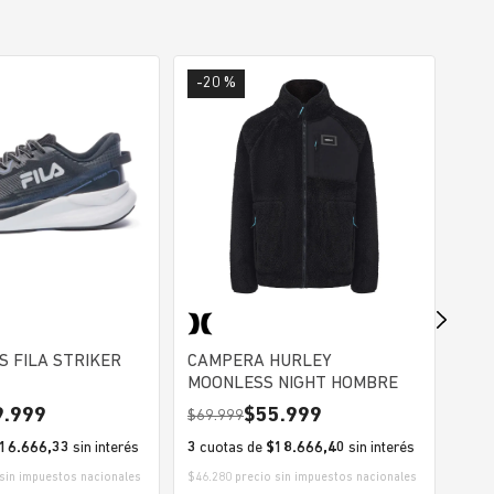
-20 %
-2
S FILA STRIKER
CAMPERA HURLEY
CHO
MOONLESS NIGHT HOMBRE
HO
9.999
55.999
69.999
39
16.666,33
sin interés
3
cuotas de
$18.666,40
sin interés
3
cu
sin impuestos nacionales
$46.280 precio sin impuestos nacionales
$26.4