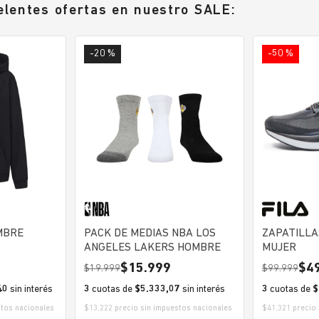
elentes ofertas en nuestro SALE:
-20 %
-50 %
LEY HOMBRE
PACK DE MEDIAS NBA LOS
ZAPATILLA
ANGELES LAKERS HOMBRE
MUJER
15.999
4
19.999
99.999
40
sin interés
3
cuotas de
$5.333,07
sin interés
3
cuotas de
$
stos nacionales
$13.222 precio sin impuestos nacionales
$41.321 precio 