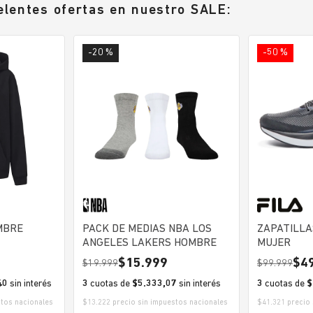
elentes ofertas en nuestro SALE:
-20 %
-50 %
LEY HOMBRE
PACK DE MEDIAS NBA LOS
ZAPATILLA
ANGELES LAKERS HOMBRE
MUJER
15.999
4
19.999
99.999
40
sin interés
3
cuotas de
$5.333,07
sin interés
3
cuotas de
$
stos nacionales
$13.222 precio sin impuestos nacionales
$41.321 precio 