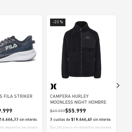
-20 %
-2
S FILA STRIKER
CAMPERA HURLEY
GOR
MOONLESS NIGHT HOMBRE
FAN
ARG
9.999
55.999
69.999
29
16.666,33
sin interés
3
cuotas de
$18.666,40
sin interés
3
cu
sin impuestos nacionales
$46.280 precio sin impuestos nacionales
$19.8